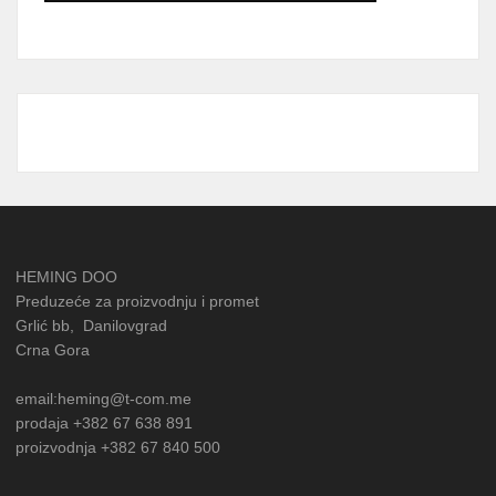
HEMING DOO
Preduzeće za proizvodnju i promet
Grlić bb, Danilovgrad
Crna Gora
email:heming@t-com.me
prodaja +382 67 638 891
proizvodnja +382 67 840 500